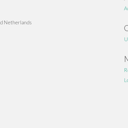
A
nd Netherlands
U
R
L