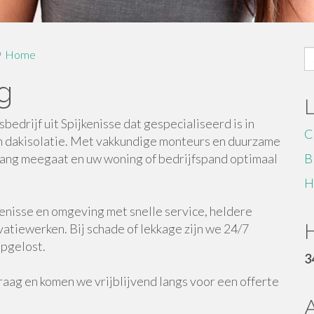
S
Home
fo
g
drijf uit Spijkenisse dat gespecialiseerd is in
C
n dakisolatie. Met vakkundige monteurs en duurzame
nlang meegaat en uw woning of bedrijfspand optimaal
B
H
kenisse en omgeving met snelle service, heldere
H
vatiewerken. Bij schade of lekkage zijn we 24/7
opgelost.
3
aag en komen we vrijblijvend langs voor een offerte