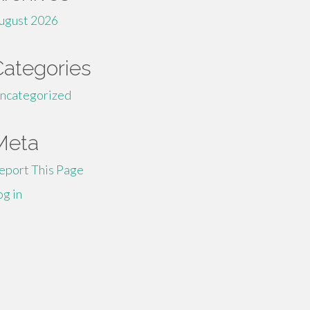
ugust 2026
Categories
ncategorized
Meta
eport This Page
og in