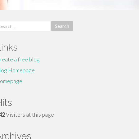
earch
r:
Links
reate a free blog
log Homepage
omepage
its
42
Visitors at this page
Archives