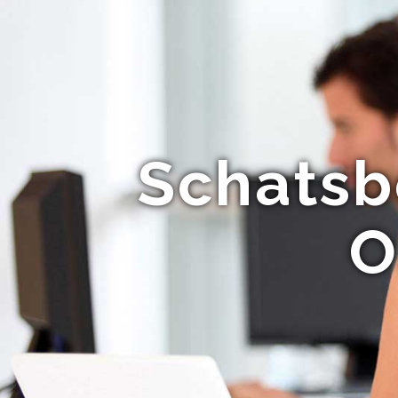
Schatsb
O