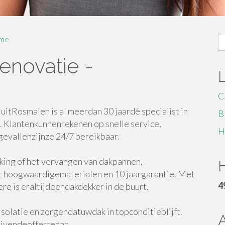
S
me
fo
enovatie -
C
tRosmalen is al meerdan 30 jaardé specialist in
B
 Klantenkunnenrekenen op snelle service,
H
evallenzijnze 24/7 bereikbaar.
king of het vervangen van dakpannen,
H
hoogwaardigematerialen en 10 jaargarantie. Met
4
re is eraltijdeendakdekker in de buurt.
solatie en zorgendatuwdak in topconditieblijft.
lijvendeofferteaan.