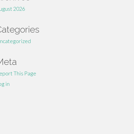
ugust 2026
Categories
ncategorized
Meta
eport This Page
og in