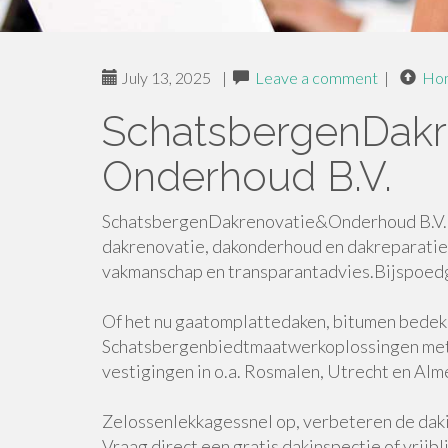
July 13, 2025
|
Leave a comment
|
Ho
SchatsbergenDakr
Onderhoud B.V.
SchatsbergenDakrenovatie&Onderhoud B.V. ui
dakrenovatie, dakonderhoud en dakreparatie.
vakmanschap en transparantadvies.Bijspoedg
Of het nu gaatomplattedaken, bitumen bedek
Schatsbergenbiedtmaatwerkoplossingen met 
vestigingen in o.a. Rosmalen, Utrecht en Alme
Zelossenlekkagessnel op, verbeteren de daki
Vraag direct een gratis dakinspectie of vrijb