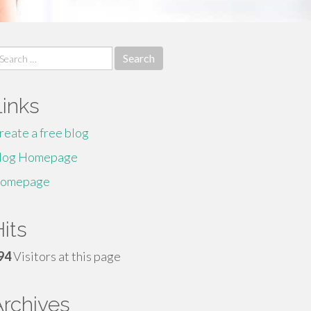
earch
r:
Links
reate a free blog
log Homepage
omepage
its
94
Visitors at this page
Archives