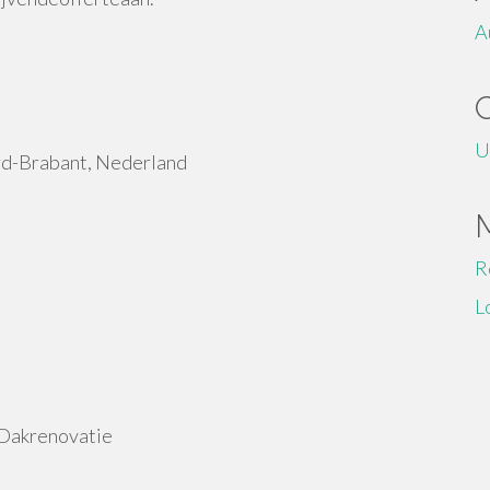
A
U
rd-Brabant, Nederland
R
L
 Dakrenovatie