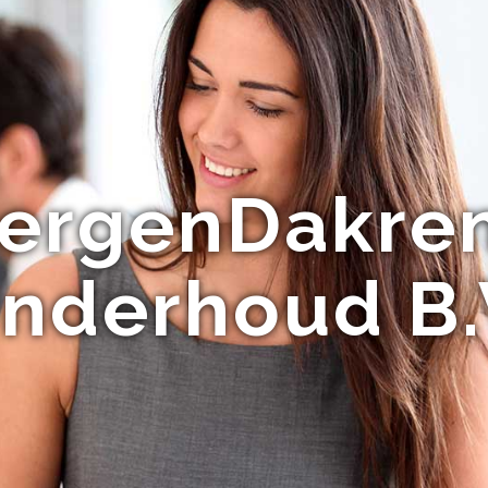
ergenDakren
nderhoud B.